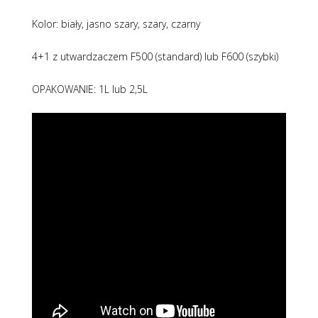
Kolor: biały, jasno szary, szary, czarny
4+1 z utwardzaczem F500 (standard) lub F600 (szybki)
OPAKOWANIE: 1L lub 2,5L