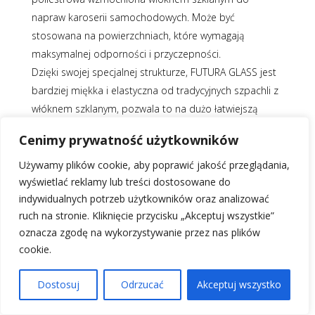
napraw karoserii samochodowych. Może być
stosowana na powierzchniach, które wymagają
maksymalnej odporności i przyczepności.
Dzięki swojej specjalnej strukturze, FUTURA GLASS jest
bardziej miękka i elastyczna od tradycyjnych szpachli z
włóknem szklanym, pozwala to na dużo łatwiejszą
aplikację.
Cenimy prywatność użytkowników
FUTURA GLASS spełnia przepisy ograniczenia VOC.
Używamy plików cookie, aby poprawić jakość przeglądania,
wyświetlać reklamy lub treści dostosowane do
Główną zaletą szpachli FUTURA GLASS jest fakt, że jej
indywidualnych potrzeb użytkowników oraz analizować
skład minimalizuje wygląd otworków, które mogą
ruch na stronie. Kliknięcie przycisku „Akceptuj wszystkie”
wystąpić po zastosowaniu szpachli. Dzieki temu
oznacza zgodę na wykorzystywanie przez nas plików
eliminujemy jeden z etapów procesu naprawy w
cookie.
porównaniu z innymi szpachlówkami z włóknem
szklanym. Lepsze wykończenie, łatwiejsze szlifowanie
Dostosuj
Odrzucać
Akceptuj wszystko
oraz zmniejszenie czasu całego procesu to aspekty