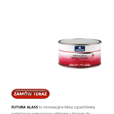
FUTURA GLASS
to innowacyjna lekka szpachlówka
poliestrowa wzmocniona włóknem szklanym do