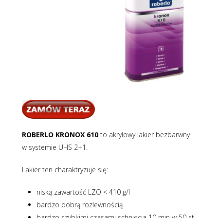
ROBERLO KRONOX 610
to akrylowy lakier bezbarwny
w systemie UHS 2+1.
Lakier ten charaktryzuje się:
niską zawartość LZO < 410 g/l
bardzo dobrą rozlewnością
bardzo szybkimi czasami schnięcia 10 min w 50 st.