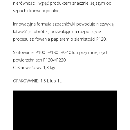
nierówności i wgięć produktem znacznie lżejszym od
szpachli konwencjonalnej.
Innowacyjna formuła szpachlówki powoduje niezwykłą
łatwość jej obróbki, pozwalając na rozpoczęcie
procesu szlifowania papierem o ziarnistości P120.
Szlifowanie: P100->P180->P240 lub przy mniejszych
powierzchniach P120->P220
Ciężar właściwy: 1,3 kg/l
OPAKOWANIE: 1,5 L lub 1L