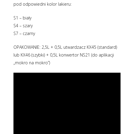
pod odpowiedni kolor lakieru:
S1 – biały
S4 – szary
S7 – czarny
OPAKOWANIE: 2,5L + 0,5L utwardzacz KX45 (standard)
lub KX46 (szybki) + 0,5L konwertor NS21 (do aplikacji
„mokro na mokro”)