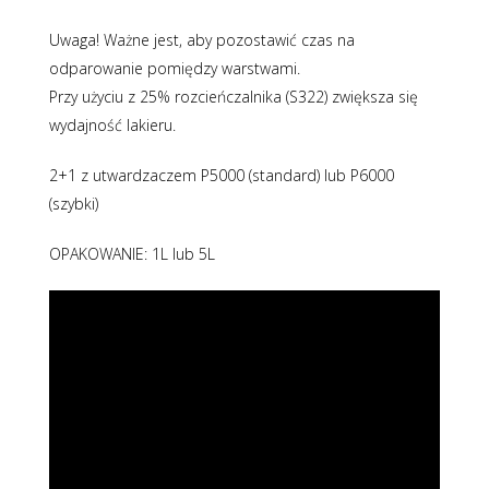
Uwaga! Ważne jest, aby pozostawić czas na
odparowanie pomiędzy warstwami.
Przy użyciu z 25% rozcieńczalnika (S322) zwiększa się
wydajność lakieru.
2+1 z utwardzaczem P5000 (standard) lub P6000
(szybki)
OPAKOWANIE: 1L lub 5L