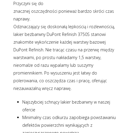
Przyczyni się do
znacznej oszczędności ponieważ bardzo skróci czas
naprawy.
Odznaczający się doskonałą lepkością i rozlewnością,
lakier bezbarwny DuPont Refinish 3750S stanowi
znakomite wykończenie każdej warstwy bazowej
DuPont Refinish. Nie tracąc czasu na przerwę między
warstwami, po prostu nakładamy 1,5 warstwy,
nieomalże od razu wypalamy lub suszymy
promiennikiem. Po wysuszeniu jest łatwy do
polerowania, co oszczędza czas i pracę, oferując
niezauważalną wręcz naprawę.
Najszybciej schnący lakier bezbarwny w naszej
ofercie
Minimalny czas odkurzu zapobiega powstawaniu
defektów powierzchni wynikających z
zanieczyszczonego powietrza