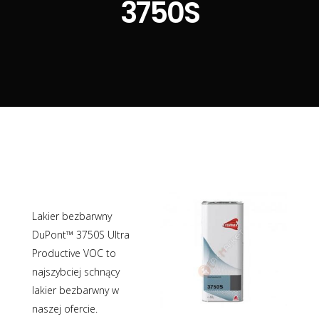
3750S
Lakier bezbarwny
DuPont™ 3750S Ultra
Productive VOC to
najszybciej schnący
lakier bezbarwny w
naszej ofercie.